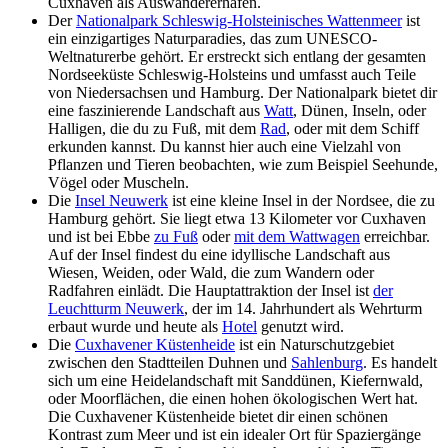
Cuxhaven als Auswandererhafen.
Der
Nationalpark Schleswig-Holsteinisches Wattenmeer
ist
ein einzigartiges Naturparadies, das zum UNESCO-
Weltnaturerbe gehört. Er erstreckt sich entlang der gesamten
Nordseeküste Schleswig-Holsteins und umfasst auch Teile
von Niedersachsen und Hamburg. Der Nationalpark bietet dir
eine faszinierende Landschaft aus
Watt
, Dünen, Inseln, oder
Halligen, die du zu Fuß, mit dem
Rad
, oder mit dem Schiff
erkunden kannst. Du kannst hier auch eine Vielzahl von
Pflanzen und Tieren beobachten, wie zum Beispiel Seehunde,
Vögel oder Muscheln.
Die
Insel Neuwerk
ist eine kleine Insel in der Nordsee, die zu
Hamburg gehört. Sie liegt etwa 13 Kilometer vor Cuxhaven
und ist bei Ebbe
zu Fuß
oder
mit dem Wattwagen
erreichbar.
Auf der Insel findest du eine idyllische Landschaft aus
Wiesen, Weiden, oder Wald, die zum Wandern oder
Radfahren einlädt. Die Hauptattraktion der Insel ist
der
Leuchtturm Neuwerk
, der im 14. Jahrhundert als Wehrturm
erbaut wurde und heute als
Hotel
genutzt wird.
Die
Cuxhavener Küstenheide
ist ein Naturschutzgebiet
zwischen den Stadtteilen Duhnen und
Sahlenburg
. Es handelt
sich um eine Heidelandschaft mit Sanddünen, Kiefernwald,
oder Moorflächen, die einen hohen ökologischen Wert hat.
Die Cuxhavener Küstenheide bietet dir einen schönen
Kontrast zum Meer und ist ein idealer Ort für Spaziergänge