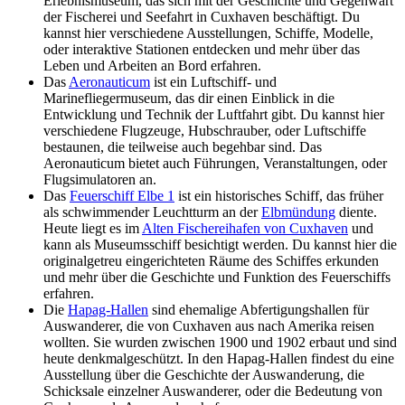
Erlebnismuseum, das sich mit der Geschichte und Gegenwart
der Fischerei und Seefahrt in Cuxhaven beschäftigt. Du
kannst hier verschiedene Ausstellungen, Schiffe, Modelle,
oder interaktive Stationen entdecken und mehr über das
Leben und Arbeiten an Bord erfahren.
Das
Aeronauticum
ist ein Luftschiff- und
Marinefliegermuseum, das dir einen Einblick in die
Entwicklung und Technik der Luftfahrt gibt. Du kannst hier
verschiedene Flugzeuge, Hubschrauber, oder Luftschiffe
bestaunen, die teilweise auch begehbar sind. Das
Aeronauticum bietet auch Führungen, Veranstaltungen, oder
Flugsimulatoren an.
Das
Feuerschiff Elbe 1
ist ein historisches Schiff, das früher
als schwimmender Leuchtturm an der
Elbmündung
diente.
Heute liegt es im
Alten Fischereihafen von Cuxhaven
und
kann als Museumsschiff besichtigt werden. Du kannst hier die
originalgetreu eingerichteten Räume des Schiffes erkunden
und mehr über die Geschichte und Funktion des Feuerschiffs
erfahren.
Die
Hapag-Hallen
sind ehemalige Abfertigungshallen für
Auswanderer, die von Cuxhaven aus nach Amerika reisen
wollten. Sie wurden zwischen 1900 und 1902 erbaut und sind
heute denkmalgeschützt. In den Hapag-Hallen findest du eine
Ausstellung über die Geschichte der Auswanderung, die
Schicksale einzelner Auswanderer, oder die Bedeutung von