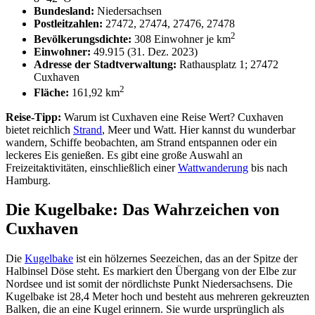
Bundesland:
Niedersachsen
Postleitzahlen:
27472, 27474, 27476, 27478
2
Bevölkerungsdichte:
308 Einwohner je km
Einwohner:
49.915 (31. Dez. 2023)
Adresse der Stadtverwaltung:
Rathausplatz 1; 27472
Cuxhaven
2
Fläche:
161,92 km
Reise-Tipp:
Warum ist Cuxhaven eine Reise Wert? Cuxhaven
bietet reichlich
Strand
, Meer und Watt. Hier kannst du wunderbar
wandern, Schiffe beobachten, am Strand entspannen oder ein
leckeres Eis genießen. Es gibt eine große Auswahl an
Freizeitaktivitäten, einschließlich einer
Wattwanderung
bis nach
Hamburg.
Die Kugelbake: Das Wahrzeichen von
Cuxhaven
Die
Kugelbake
ist ein hölzernes Seezeichen, das an der Spitze der
Halbinsel Döse steht. Es markiert den Übergang von der Elbe zur
Nordsee und ist somit der nördlichste Punkt Niedersachsens. Die
Kugelbake ist 28,4 Meter hoch und besteht aus mehreren gekreuzten
Balken, die an eine Kugel erinnern. Sie wurde ursprünglich als