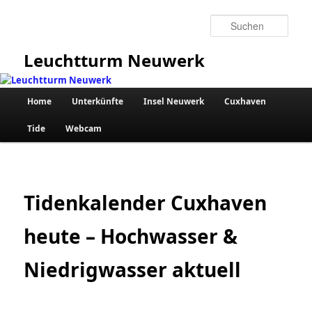
Zum
primären
Such
Inhalt
springen
Leuchtturm Neuwerk
Hauptmenü
Home
Unterkünfte
Insel Neuwerk
Cuxhaven
Tide
Webcam
Tidenkalender Cuxhaven
heute – Hochwasser &
Niedrigwasser aktuell