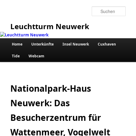
Zum
primären
Such
Inhalt
springen
Leuchtturm Neuwerk
Hauptmenü
Home
Unterkünfte
Insel Neuwerk
Cuxhaven
Tide
Webcam
Nationalpark-Haus
Neuwerk: Das
Besucherzentrum für
Wattenmeer, Vogelwelt