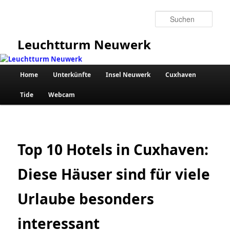
Zum
primären
Such
Inhalt
springen
Leuchtturm Neuwerk
Hauptmenü
Home
Unterkünfte
Insel Neuwerk
Cuxhaven
Tide
Webcam
Top 10 Hotels in Cuxhaven:
Diese Häuser sind für viele
Urlaube besonders
interessant