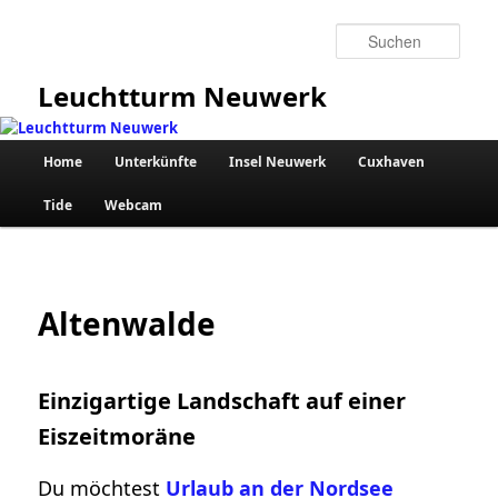
Zum
primären
Such
Inhalt
springen
Leuchtturm Neuwerk
Hauptmenü
Home
Unterkünfte
Insel Neuwerk
Cuxhaven
Tide
Webcam
Altenwalde
Einzigartige Landschaft auf einer
Eiszeitmoräne
Du möchtest
Urlaub an der Nordsee