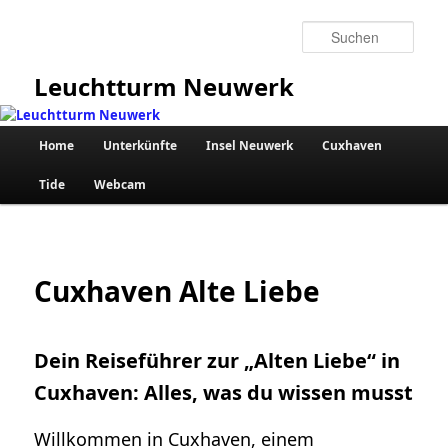
Zum
primären
Such
Inhalt
springen
Leuchtturm Neuwerk
Hauptmenü
Home
Unterkünfte
Insel Neuwerk
Cuxhaven
Tide
Webcam
Cuxhaven Alte Liebe
Dein Reiseführer zur „Alten Liebe“ in
Cuxhaven: Alles, was du wissen musst
Willkommen in Cuxhaven, einem