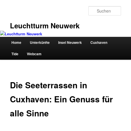
Zum
primären
Such
Inhalt
springen
Leuchtturm Neuwerk
Hauptmenü
Home
Unterkünfte
Insel Neuwerk
Cuxhaven
Tide
Webcam
Die Seeterrassen in
Cuxhaven: Ein Genuss für
alle Sinne