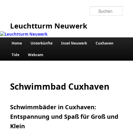
Zum
primären
Such
Inhalt
springen
Leuchtturm Neuwerk
Hauptmenü
Home
Unterkünfte
Insel Neuwerk
Cuxhaven
Tide
Webcam
Schwimmbad Cuxhaven
Schwimmbäder in Cuxhaven:
Entspannung und Spaß für Groß und
Klein