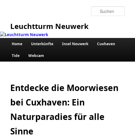
Zum
primären
Such
Inhalt
springen
Leuchtturm Neuwerk
Hauptmenü
Home
Unterkünfte
Insel Neuwerk
Cuxhaven
Tide
Webcam
Entdecke die Moorwiesen
bei Cuxhaven: Ein
Naturparadies für alle
Sinne