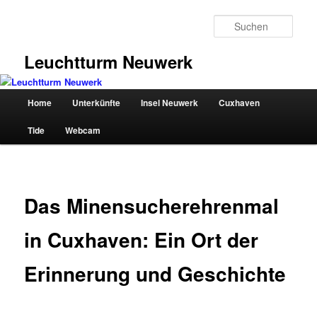
Zum
primären
Such
Inhalt
springen
Leuchtturm Neuwerk
Hauptmenü
Home
Unterkünfte
Insel Neuwerk
Cuxhaven
Tide
Webcam
Das Minensucherehrenmal
in Cuxhaven: Ein Ort der
Erinnerung und Geschichte