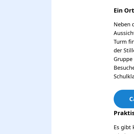
Ein Or
Neben d
Aussich
Turm fi
der Stil
Gruppe 
Besuche
Schulkl
C
Prakti
Es gibt