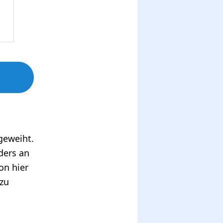
ngeweiht.
ders an
on hier
 zu