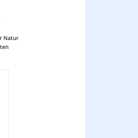
i
r Natur
hten