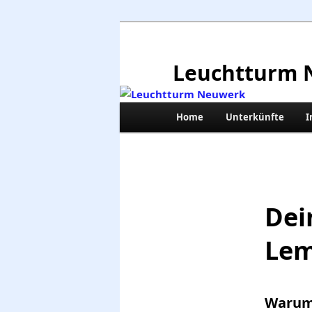
Zum
primären
Inhalt
Leuchtturm 
springen
Hauptmenü
Home
Unterkünfte
I
Dei
Lem
Warum 