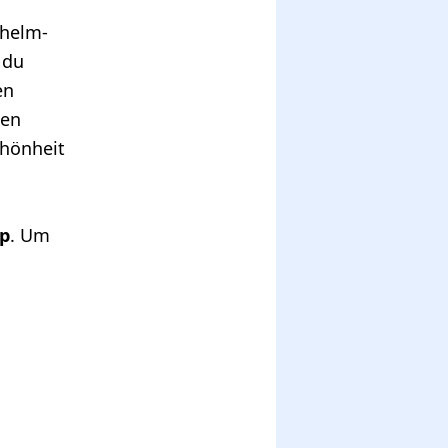
lhelm-
 du
en
len
chönheit
p
. Um