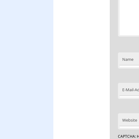
Name
E-Mail-A
Website
CAPTCHA: H