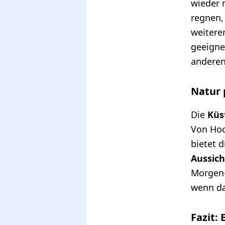
wieder m
regnen,
weitere
geeigne
anderen
Natur 
Die
Küs
Von Hoc
bietet d
Aussic
Morgen-
wenn da
Fazit: