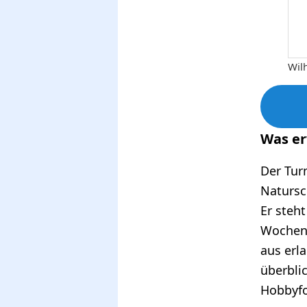
Wil
Was er
Der Tur
Natursch
Er steh
Wochene
aus erla
überbli
Hobbyfo