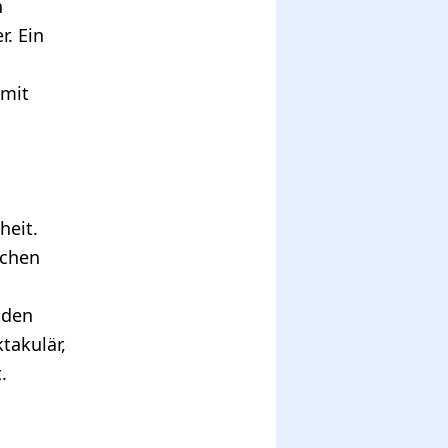
h
r. Ein
 mit
heit.
ächen
 den
takulär,
.