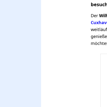
besuc
Der
Wil
Cuxhav
weitläu
genieße
möchtes