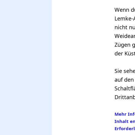
Wenn du
Lemke-A
nicht n
Weidear
Zügen g
der Küs
Sie seh
auf den 
Schaltf
Drittan
Mehr In
Inhalt e
Erforder