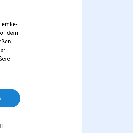
-Lemke-
Vor dem
ießen
ner
ßere
n
ll