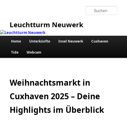
Zum
primären
Such
Inhalt
springen
Leuchtturm Neuwerk
Hauptmenü
Home
Unterkünfte
Insel Neuwerk
Cuxhaven
Tide
Webcam
Weihnachtsmarkt in
Cuxhaven 2025 – Deine
Highlights im Überblick