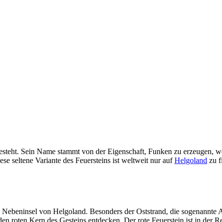
id besteht. Sein Name stammt von der Eigenschaft, Funken zu erzeugen, w
se seltene Variante des Feuersteins ist weltweit nur auf
Helgoland
zu f
e Nebeninsel von Helgoland. Besonders der Oststrand, die sogenannte Aad
en roten Kern des Gesteins entdecken. Der rote Feuerstein ist in der R