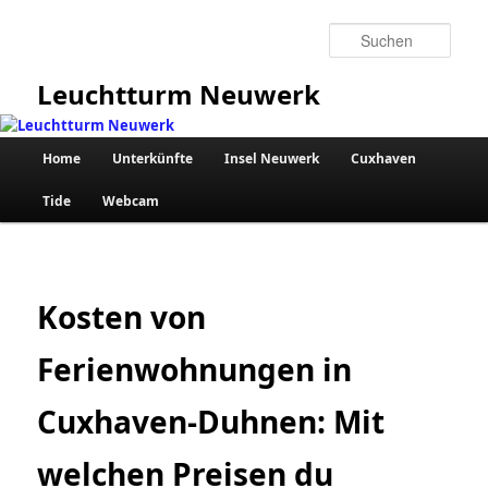
Zum
primären
Such
Inhalt
springen
Leuchtturm Neuwerk
Hauptmenü
Home
Unterkünfte
Insel Neuwerk
Cuxhaven
Tide
Webcam
Kosten von
Ferienwohnungen in
Cuxhaven-Duhnen: Mit
welchen Preisen du