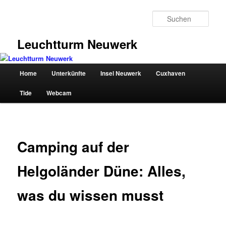
Zum
primären
Such
Inhalt
springen
Leuchtturm Neuwerk
Hauptmenü
Home
Unterkünfte
Insel Neuwerk
Cuxhaven
Tide
Webcam
Camping auf der
Helgoländer Düne: Alles,
was du wissen musst