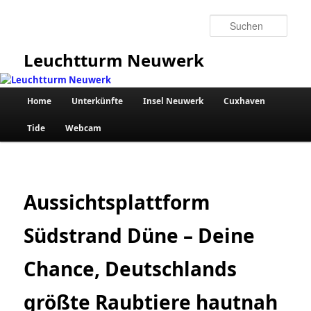
Zum
primären
Such
Inhalt
springen
Leuchtturm Neuwerk
Hauptmenü
Home
Unterkünfte
Insel Neuwerk
Cuxhaven
Tide
Webcam
Aussichtsplattform
Südstrand Düne – Deine
Chance, Deutschlands
größte Raubtiere hautnah