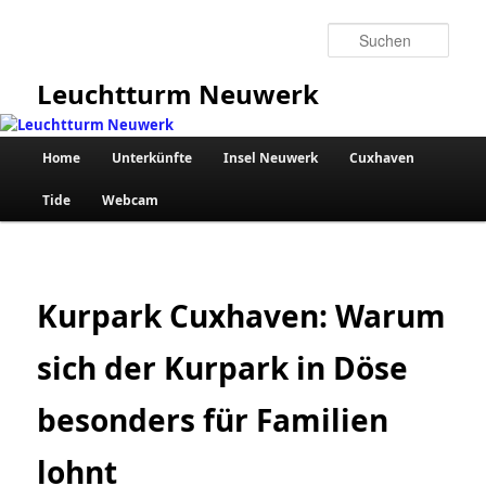
Zum
primären
Such
Inhalt
springen
Leuchtturm Neuwerk
Hauptmenü
Home
Unterkünfte
Insel Neuwerk
Cuxhaven
Tide
Webcam
Kurpark Cuxhaven: Warum
sich der Kurpark in Döse
besonders für Familien
lohnt