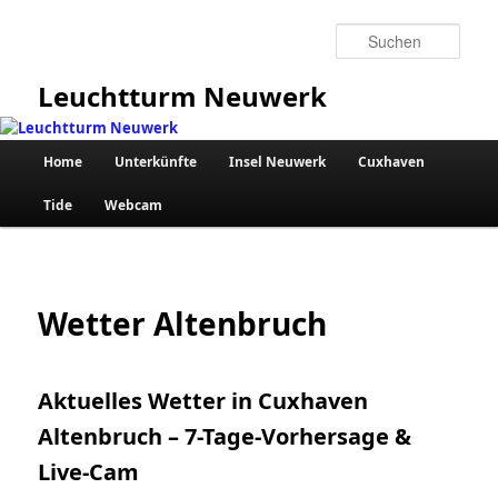
Zum
primären
Such
Inhalt
springen
Leuchtturm Neuwerk
Hauptmenü
Home
Unterkünfte
Insel Neuwerk
Cuxhaven
Tide
Webcam
Wetter Altenbruch
Aktuelles Wetter in Cuxhaven
Altenbruch – 7-Tage-Vorhersage &
Live-Cam