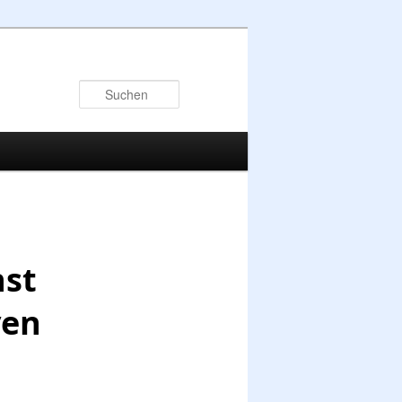
Suchen
nst
ven