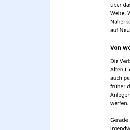
über da
Weite, 
Näherko
auf Neu
Von wo
Die Ver
Alten Li
auch pe
früher 
Anleger
werfen.
Gerade 
irgendw