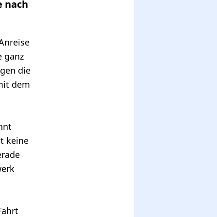
e nach
Anreise
e ganz
egen die
mit dem
nnt
t keine
erade
werk
Fahrt