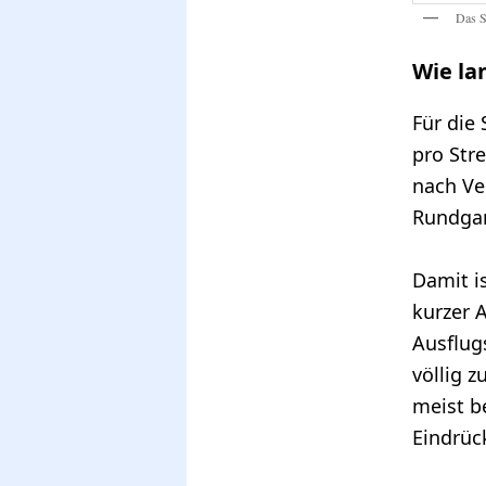
Das S
Wie la
Für die
pro Str
nach Ve
Rundgan
Damit is
kurzer A
Ausflugs
völlig 
meist b
Eindrüc