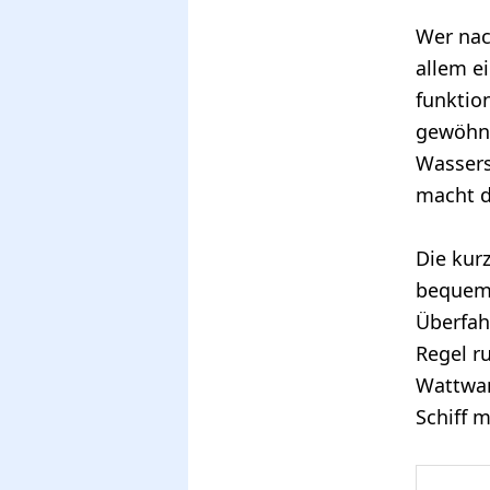
Wer nac
allem ei
funktio
gewöhnl
Wassers
macht d
Die kurz
bequems
Überfah
Regel r
Wattwan
Schiff 