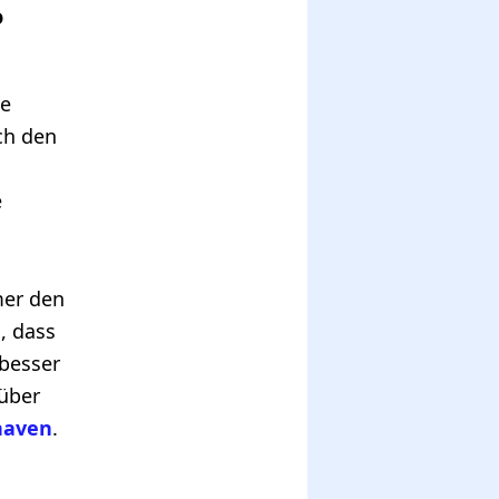
o
ie
ch den
e
mer den
, dass
 besser
 über
haven
.