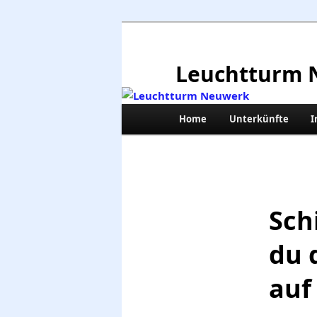
Zum
primären
Inhalt
Leuchtturm 
springen
Hauptmenü
Home
Unterkünfte
I
Sch
du 
auf 