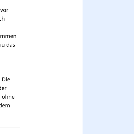
 vor
ch
stimmen
au das
 Die
der
k ohne
 dem