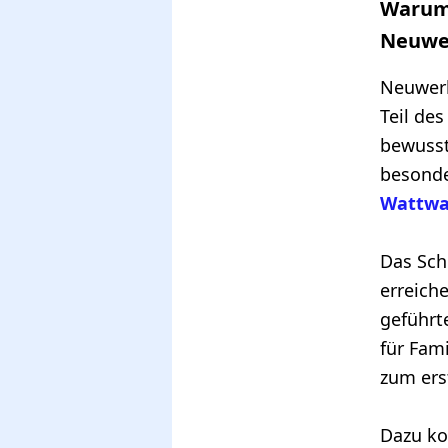
Warum 
Neuwer
Neuwerk
Teil des
bewusst
besonde
Wattwa
Das Schi
erreich
geführt
für Fam
zum ers
Dazu ko