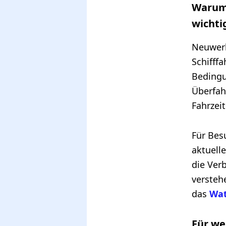
Warum 
wichtig
Neuwerk
Schifff
Bedingu
Überfah
Fahrzei
Für Bes
aktuell
die Ver
versteh
das
Wat
Für we