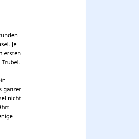
Stunden
sel. Je
n ersten
 Trubel.
ein
is ganzer
sel nicht
ährt
enige