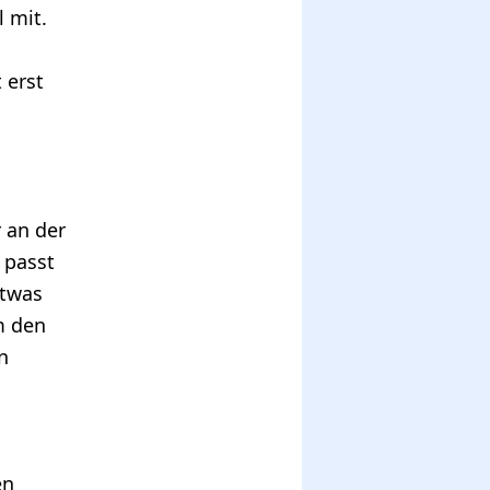
 mit.
 erst
 an der
n passt
etwas
m den
n
en